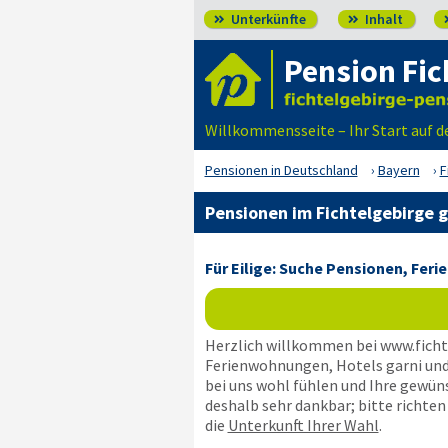
Unterkünfte
Inhalt


Pension Fic
Willkommensseite – Ihr Start auf d
Pensionen in Deutschland
Bayern
F
Pensionen im Fichtelgebirge 
Für Eilige: Suche Pensionen, Fe
Herzlich willkommen bei www.ficht
Ferienwohnungen, Hotels garni und 
bei uns wohl fühlen und Ihre gewün
deshalb sehr dankbar; bitte richten
die
Unterkunft Ihrer Wahl
.